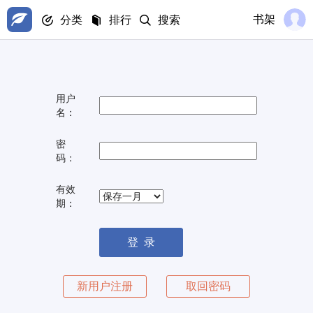
书架
分类
排行
搜索
用户
名：
密 
码：
有效
期：
新用户注册
取回密码