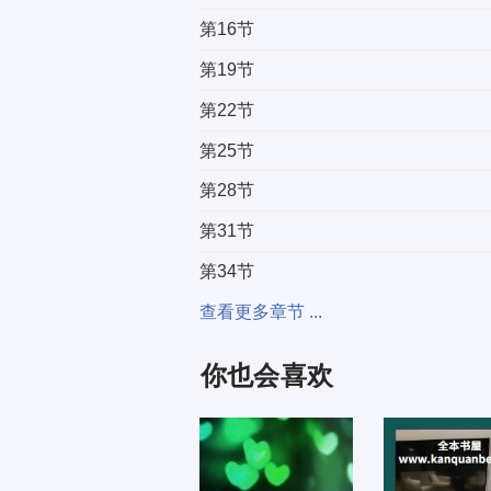
第16节
第19节
第22节
第25节
第28节
第31节
第34节
第37节
查看更多章节 ...
第40节
你也会喜欢
第43节
第46节
第49节