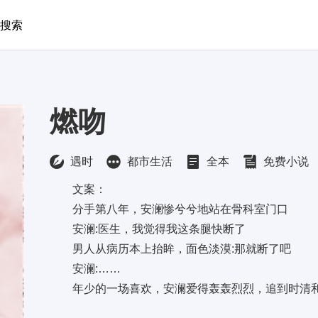
搜索
燃吻
遇时
都市生活
全本
免费小说
文案：
分手第八年，安澜惨兮兮地站在骨科室门口
安澜:医生，我觉得我这条腿快断了
男人从病历本上抬眸，面色淡漠:那就断了吧
安澜:……
年少的一场喜欢，安澜爱得轰轰烈烈，追到时清和之