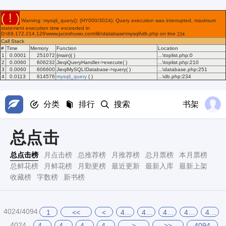
( ! )
Warning: mysqli_query(): (HY000/3024): Query execution was interrupted, maximum 
statement execution time exceeded in 
D:\69.172.214.126\www.juceshuwu.com\lib\database\mysqli\db.php on line 
234
Call Stack
#
Time
Memory
Function
Location
1
0.0001
251072
{main}( )
...\toplist.php
:
0
2
0.0060
606232
JieqiQueryHandler->execute( )
...\toplist.php
:
210
3
0.0060
606600
JieqiMySQLIDatabase->query( )
...\database.php
:
251
4
0.0113
614576
mysqli_query
( )
...\db.php
:
234
分类
排行
搜索
书架
总点击
总点击榜
月点击榜
总推荐榜
月推荐榜
总月票榜
本月票榜
总鲜花榜
月鲜花榜
月勤更榜
最近更新
最新入库
最新上架
收藏榜
字数榜
新书榜
4024/4094
1
<<
<
4019
4020
4021
4022
4023
4024
4025
4026
4027
4028
>
>>
4094