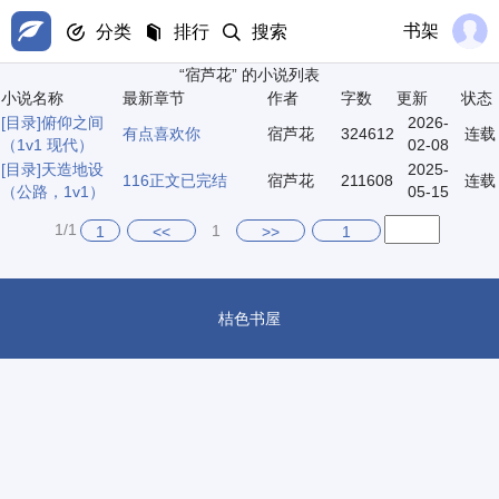
书架
分类
排行
搜索
“宿芦花” 的小说列表
小说名称
最新章节
作者
字数
更新
状态
[目录]
俯仰之间
2026-
有点喜欢你
宿芦花
324612
连载
（1v1 现代）
02-08
[目录]
天造地设
2025-
116正文已完结
宿芦花
211608
连载
（公路，1v1）
05-15
1/1
1
1
<<
>>
1
桔色书屋