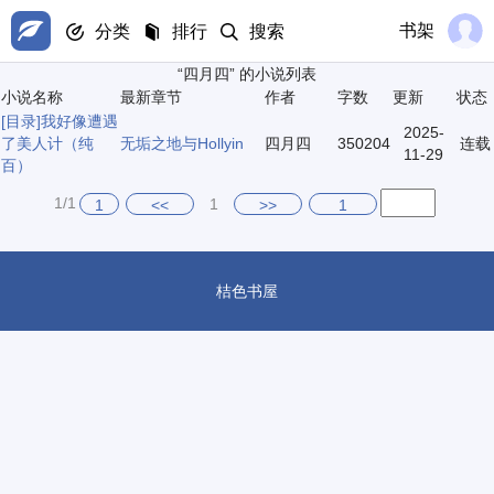
书架
分类
排行
搜索
“四月四” 的小说列表
小说名称
最新章节
作者
字数
更新
状态
[目录]
我好像遭遇
2025-
了美人计（纯
无垢之地与Hollyin
四月四
350204
连载
11-29
百）
1/1
1
1
<<
>>
1
桔色书屋