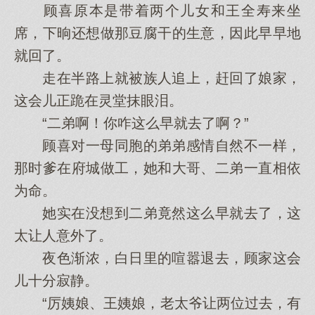
顾喜原本是带着两个儿女和王全寿来坐
席，下晌还想做那豆腐干的生意，因此早早地
就回了。
走在半路上就被族人追上，赶回了娘家，
这会儿正跪在灵堂抹眼泪。
“二弟啊！你咋这么早就去了啊？”
顾喜对一母同胞的弟弟感情自然不一样，
那时爹在府城做工，她和大哥、二弟一直相依
为命。
她实在没想到二弟竟然这么早就去了，这
太让人意外了。
夜色渐浓，白日里的喧嚣退去，顾家这会
儿十分寂静。
“厉姨娘、王姨娘，老太爷让两位过去，有