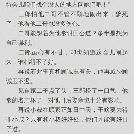
待会儿咱们找个没人的地方问她们吧！”
三郎怕他二哥不管不顾地闹出来，爹死
了，他看他二哥也没多伤心。
二哥能想着为他爹讨回公道？多半是想为
自己谋利。
二郎虽心有不甘，却也知道这会儿闹起
来，谁都得不了好。
再说若此事真和顾诚玉有关，他再威胁顾
诚玉不迟。
见自家二哥点了头，三郎松了一口气。他
爹的名声坏了，对他日后娶亲也十分有影响。
再说小叔在顾家正如日中天，干啥要去得
罪小叔？只有和小叔好好处，他们才能有好日
子过。