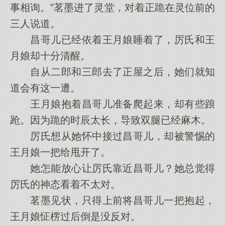
事相询。”茗墨进了灵堂，对着正跪在灵位前的
三人说道。
昌哥儿已经依着王月娘睡着了，厉氏和王
月娘却十分清醒。
自从二郎和三郎去了正屋之后，她们就知
道会有这一遭。
王月娘抱着昌哥儿准备爬起来，却有些踉
跄。因为跪的时辰太长，导致双腿已经麻木。
厉氏想从她怀中接过昌哥儿，却被警惕的
王月娘一把给甩开了。
她怎能放心让厉氏靠近昌哥儿？她总觉得
厉氏的神态看着不太对。
茗墨见状，只得上前将昌哥儿一把抱起，
王月娘怔楞过后倒是没反对。