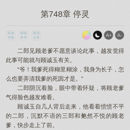
第748章 停灵
添加
报错
阅读
书签
求书
记录
二郎见顾老爹不愿意谈论此事，越发觉得
此事可能就与顾诚玉有关。
“爷！我爹死得糊里糊涂，我身为长子，怎
么也要弄清我爹的死因才是。”
二郎阴沉着脸，眼中带着怀疑，将顾老爹
气得脸色越发难看。
顾诚玉自几人背后走来，他看着愤愤不平
的二郎，沉默不语的三郎和艴然不悦的顾老
爹，快步走上了前。