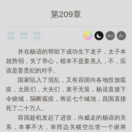
第209章
添加
报错
阅读
书签
求书
记录
并在杨谙的帮助下成功生下龙子，太子本
就势弱，失了帝心，根本不是姜美人，不，应
该是姜贵妃的对手。
国家陷入了混乱，又有容国向各地投放瘟
疫，太医们，大夫们，束手无策，杨谙直接下
令烧城，隔断瘟疫，将近七个城池，昌国直接
死了二十万人。
容国趁机发起了进攻，向威走的杨谙的关
系，本事不大，幸而边关横空出世一个谢将