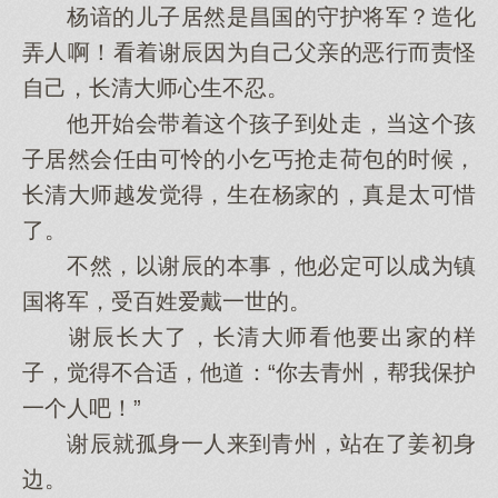
杨谙的儿子居然是昌国的守护将军？造化
弄人啊！看着谢辰因为自己父亲的恶行而责怪
自己，长清大师心生不忍。
他开始会带着这个孩子到处走，当这个孩
子居然会任由可怜的小乞丐抢走荷包的时候，
长清大师越发觉得，生在杨家的，真是太可惜
了。
不然，以谢辰的本事，他必定可以成为镇
国将军，受百姓爱戴一世的。
谢辰长大了，长清大师看他要出家的样
子，觉得不合适，他道：“你去青州，帮我保护
一个人吧！”
谢辰就孤身一人来到青州，站在了姜初身
边。