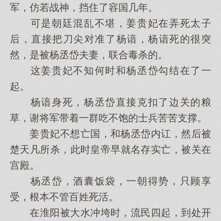
军，仿若战神，挡住了容国几年。
可是朝廷混乱不堪，姜贵妃在弄死太子
后，直接把刀尖对准了杨谙，杨谙死的很突
然，是被杨丞岱夫妻，联合毒杀的。
这姜贵妃不知何时和杨丞岱勾结在了一
起。
杨谙身死，杨丞岱直接克扣了边关的粮
草，谢将军带着一群吃不饱的士兵苦苦支撑。
姜贵妃不想亡国，和杨丞岱内讧，然后被
楚天凡所杀，此时皇帝早就名存实亡，被关在
宫殿。
杨丞岱，酒囊饭袋，一朝得势，只顾享
受，根本不管百姓死活。
在淮阳被大水冲垮时，流民四起，到处开